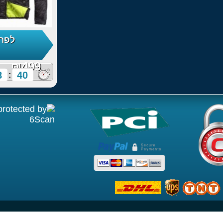
לפרטים נוספים!
64% הנחה
₪499
8
28
38
:
: