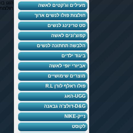
הוגו בוס. הוגו בוס
ילים וג'קטים לאשה
חולצות BOSS
לצות פולו לנשים ארוך
 טרינינג לנשים
וצ'ונים לאשה
בשה תחתונה לנשים
גוד ילדים
יזרי יופי לאשה
צרים שימושיים
לו ראלף לורן R.L
-האג
ולצ'ה גבאנה
ק-NIKE
וסט