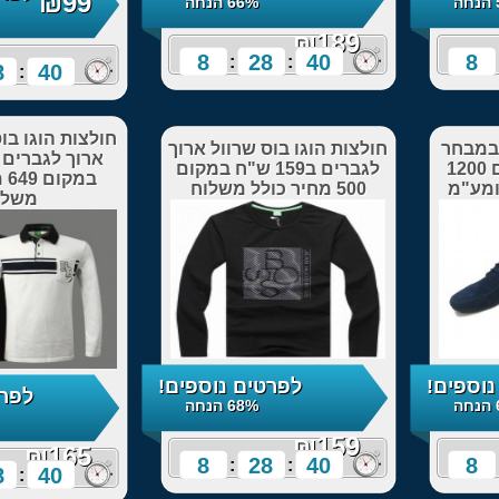
₪99
66% הנחה
67% הנחה
8
28
:
:
8
28
38
:
:
חולצות הוגו בוס פולו שרוול
ו בוס שרוול ארוך
ארוך לגברים ב165 ש"ח
לגברים ב159 ש"ח במקום
במקום 649 מחיר כולל
משלוח
לפרטים נוספים!
לפרטים נוספים!
68% הנחה
75% הנחה
₪165
8
28
:
:
8
28
38
:
: