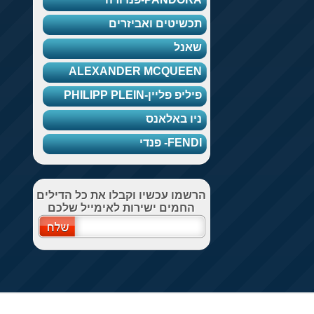
שיטים ואביזרים
נל
ALEXANDER MCQUEE
פ פליין-PHILIPP PLEIN
ו באלאנס
FE- פנדי
מו עכשיו וקבלו את כל הדילים
חמים ישירות לאימייל שלכם