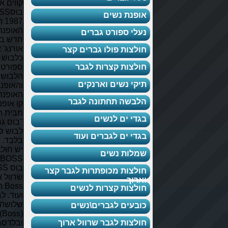
קווים אופנתיים:
בוסBOSS בשנת
פנת נשים
1987 השיק בית
האופנה קו אופנה
לי ספורט גברים
חדש בשם "בוס
אורנג' אשר תואר
לצות פולו גברים קצר
כלבוש יום-יום
לצות קצרות לגבר
ספורטיבי השונה מן
הלבוש המתוחכם
קי נשים וארנקים
והאופנתי של קו
האופנה "בוס בלאק.
בשה תחתונה לגבר
קו אופנה שלישי
מבית הוגו בוס הוא
די ים לנשים
"בוס גרי" שהוא
לבוש ספורטיבי
די ים לגברים ועוד
בלבד. לקלאס דיל
יש חולצות הוגו בוס
לות נשים
BOSS סריגים הוגו
בוס BOSS חולצות
לצות מכופתרות לגבר קצר
שרוול ארוך בוס
רוך
Boss הוגו בוס ועוד
לצות קצרות לנשים
ועוד. לבית האופנה
שלושה מותגים: בוס
בעים לגברים\נשים
(Boss), הוגו (Hugo)
לצות לגבר שרוול ארוך
ובלדסריני