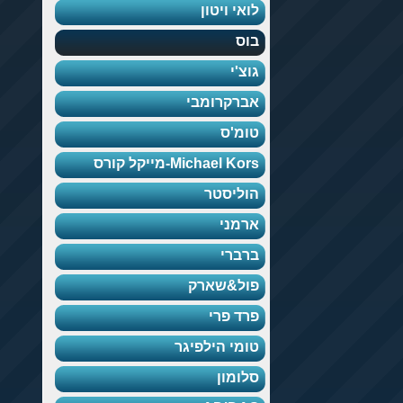
אי ויטון
ס
צ'י
רקרומבי
מ'ס
Michael K-מייקל קורס
ליסטר
מני
ברי
ל&שארק
ד פרי
מי הילפיגר
ומון