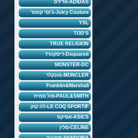
ADID-אדידס
Juicy Cout-ג'וסי קוטור
YS
TOD
TRUE RELIGI
Dsqua-דיסקוורד
MONSTER-D
MONCL-מונקלר
Franklin&Marsha
PAUL&SMI-פול סמית
LE COQ SPORT-לה קוק
AS-אסיקס
CELI-סלין
PANDO-פנדורה