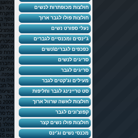
(Baldessarini),ועוד
לצות מכופתרות לנשים
בעל המראה
היוקרתי יותר, אשר
לצות פולו לגבר ארוך
נוסף בשנת 2005.
מותגי בית האופנה
לי ספורט נשים
מופצים ב-150
מדינות בעולם
ינסים ומכנסיים לגברים
ונמכרים ביותר
מ-4,000 חנויות.
כפים לגברים\נשים
תחת שלושת
מותגים אלה מפיצה
יגים לנשים
החברה דברי ביגוד,
נעליים, בשמים ועזרי
יגים לגבר
אופנה. בשנת 2000
היה מחזור המכירות
ילים וג'קטים לגבר
של חברת הוגו בוס
 טריינינג לגבר וחליפות
בשיעור 1.8 מיליארד
דולר. בחודש אוגוסט
לצות לאשה שרוול ארוך
2006 מכרה הוגו
בוס את המותג
וצ'ונים לגבר
בלדסריני תמורת 9
מיליון ליש"ט לחברת
לצות פולו נשים קצר
אהלר (Ahler AG).
הוגו בוס בגדים הוגו
נסי נשים וג'ינס
בוס BOSS חליפות