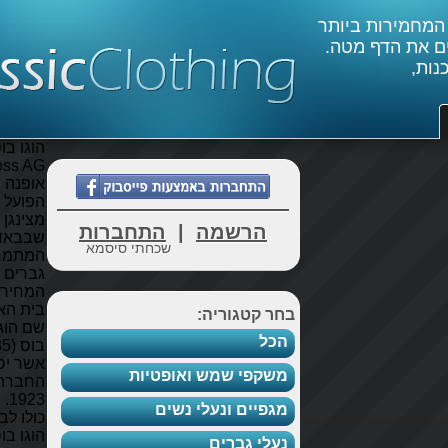
הוגו בוס (Hugo
Boss AG) הוא בית
אופנה בגרמניה
הפועל מן העיר
מצינגן (Metzingen)
הרשמה
|
התחברות
שבבאדן-וירטמברג,
שכחתי סיסמא
המתמחה באופנת
גברים ברמת
המחירים הגבוהה.
בית האופנה קרוי על
 קטגוריה:
שם הוגו פרדיננד
ל
בוס (1948-1885)
אשר יסד את
קפי שמש ואופטיות
החברה בשנת
1923. ונחשב בעולם
פיים ונעלי נשים
כולו לבית האופנה
הוגו בוס שלושה
לי גברים