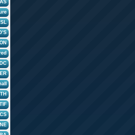
DIDAS
outure
YSL
D'S
ION
uared
DC
CLER
all
MITH
RTIF
ASICS
LINE
DORA