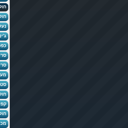
חול
חול
נעל
ג'י
כפכ
סרי
סרי
מעי
סט 
חול
קפו
חול
מכנ