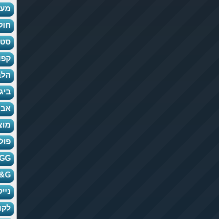
מעי
חול
סט 
קפו
הלב
ביג
אבי
מוצ
פולו
UGG-ה
D&G-דולצ'ה
נייק-KE
לקו