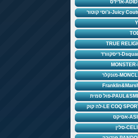
A-אדידס
Juicy C-ג'וסי קוטור
TO
TRUE RELIG
Dsq-דיסקוורד
MONSTER-
MON-מונקלר
Franklin&Marsh
PAUL&S-פול סמית
LE COQ SPO-לה קוק
-אסיקס
CE-סלין
PAN-פנדורה