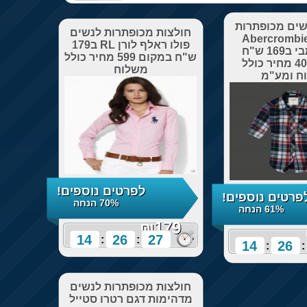
שים מכופתרות
חולצות מכופתרות לנשים
Abercrombie
פולו ראלף לורן RL ב179
אברקרומבי ב169 ש"ח
ש"ח במקום 599 מחיר כולל
במקום 400 מחיר כולל
משלוח
ח ומע"מ
לפרטים נוספים!
פרטים נוספים!
70% הנחה
61% הנחה
₪179
14
26
26
:
:
14
26
:
:
חולצות מכופתרות לנשים
מדהימות דגם רטרו סטייל