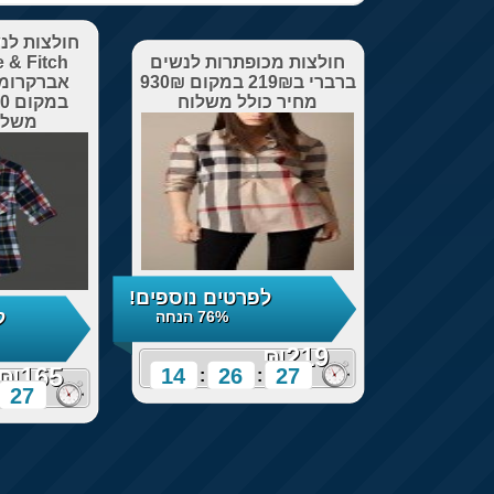
חולצות לנ
חולצות מכופתרות לנשים
 & Fitch
ברברי ב219₪ במקום 930₪
מחיר כולל משלוח
משלו
לפרטים נוספים!
ל
76% הנחה
₪219
₪165
14
26
26
:
:
26