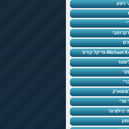
 ויטון
י
קרומבי
'ס
Michael-מייקל קורס
יסטר
ני
רי
&שארק
 פרי
י הילפיגר
מון