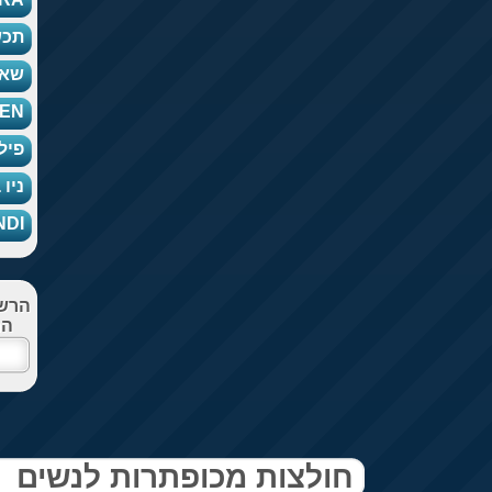
תכש
שאנ
EN
פיליפ פ
ניו
FENDI
הרשמ
הח
חולצות מכופתרות לנשים