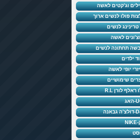
לים וג'קטים לאשה
צות פולו לנשים ארוך
טרינינג לנשים
צ'ונים לאשה
שה תחתונה לנשים
וד ילדים
זרי יופי לאשה
רים שימושיים
 ראלף לורן R.L
אג
 גבאנה
NI
סט