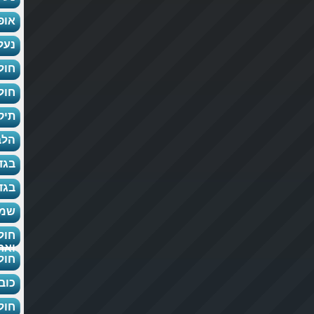
אופ
נעל
חול
חול
תיק
הלב
בגד
בגד
שמל
חול
ואר
חול
כוב
חול