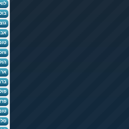
לואי
בוס
גוצ'
אבר
טומ
 Kors
הול
ארמ
ברב
פול
פרד
טומ
סלו